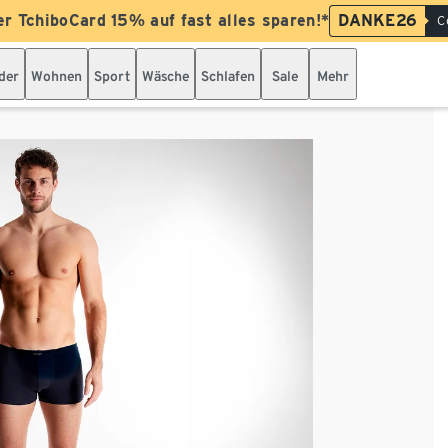
er TchiboCard 15% auf fast alles sparen!*
DANKE26
C
der
Wohnen
Sport
Wäsche
Schlafen
Sale
Mehr