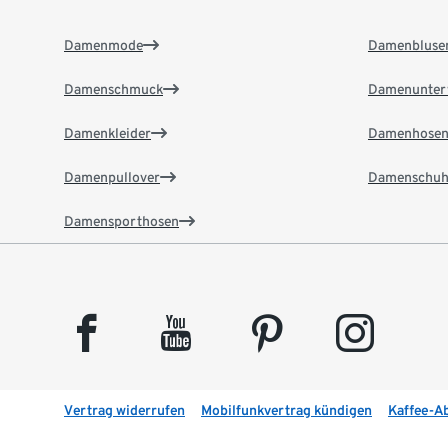
Damenmode
Damenbluse
Damenschmuck
Damenunter
Damenkleider
Damenhose
Damenpullover
Damenschuh
Damensporthosen
facebook
youtube
pinterest
instagram
Vertrag widerrufen
Mobilfunkvertrag kündigen
Kaffee-A