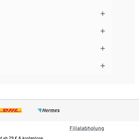
Filialabholung
d ab 29 € & kostenlose