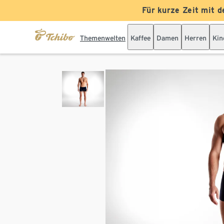
Für kurze Zeit mit d
Themenwelten
Kaffee
Damen
Herren
Kin