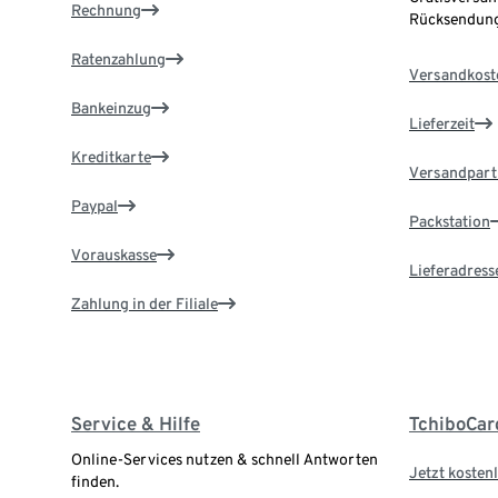
Rechnung
Rücksendung
Ratenzahlung
Versandkost
Bankeinzug
Lieferzeit
Kreditkarte
Versandpart
Paypal
Packstation
Vorauskasse
Lieferadress
Zahlung in der Filiale
Service & Hilfe
TchiboCar
Online-Services nutzen & schnell Antworten
Jetzt kostenl
finden.