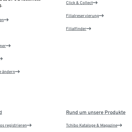
Click & Collect
.
Filialreservierung
en
Filialfinder
ner
e ändern
d
Rund um unsere Produkte
os registrieren
Tchibo Kataloge & Magazine