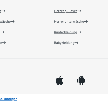
n
Herrenpullover
wäsche
Herrenunterwäsche
n
Kinderkleidung
e
Babykleidung
appleinc
android
bo kündigen