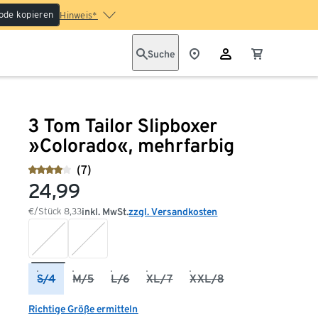
ode kopieren
Hinweis*
Suche
3 Tom Tailor Slipboxer
»Colorado«, mehrfarbig
(7)
24,99
€/Stück
8,33
inkl. MwSt.
zzgl. Versandkosten
S/4
M/5
L/6
XL/7
XXL/8
Richtige Größe ermitteln