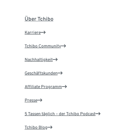
Über Tchibo
Karriere
Tchibo Community
Nachhaltigkeit
Geschäftskunden
Affiliate Programm
Presse
5 Tassen täglich – der Tchibo Podcast
Tchibo Blog