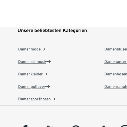
Unsere beliebtesten Kategorien
Damenmode
Damenbluse
Damenschmuck
Damenunter
Damenkleider
Damenhose
Damenpullover
Damenschuh
Damensporthosen