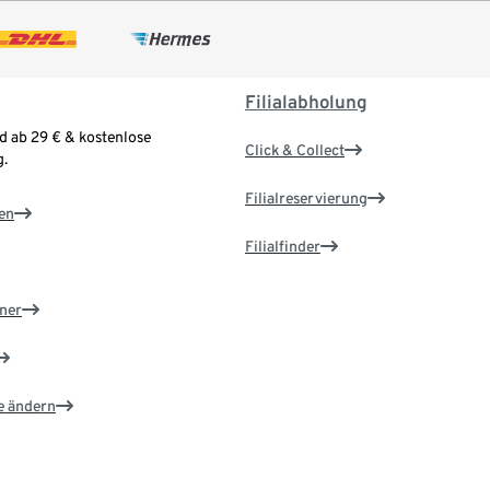
Filialabholung
d ab 29 € & kostenlose
Click & Collect
.
Filialreservierung
en
Filialfinder
ner
e ändern