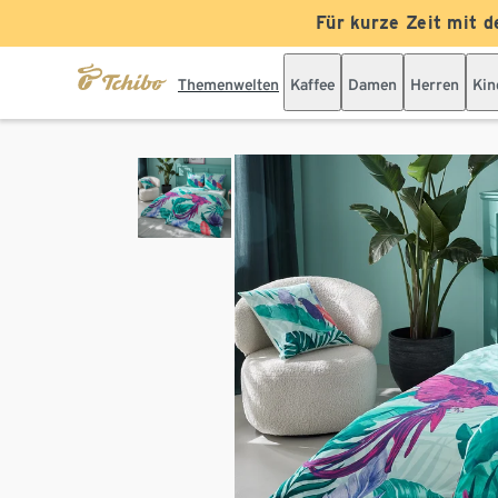
Für kurze Zeit mit d
Themenwelten
Kaffee
Damen
Herren
Kin