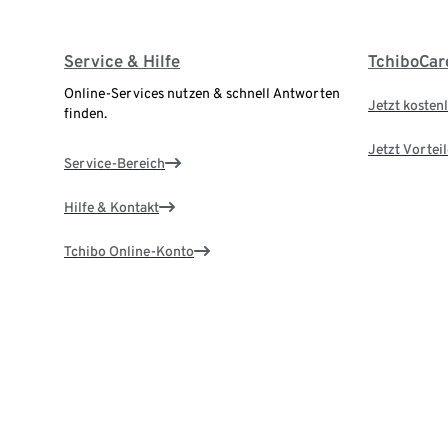
Service & Hilfe
TchiboCar
Online-Services nutzen & schnell Antworten
Jetzt kostenl
finden.
Jetzt Vortei
Service-Bereich
Hilfe & Kontakt
Tchibo Online-Konto