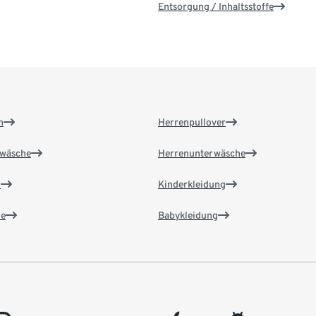
Entsorgung / Inhaltsstoffe
n
Herrenpullover
wäsche
Herrenunterwäsche
n
Kinderkleidung
e
Babykleidung