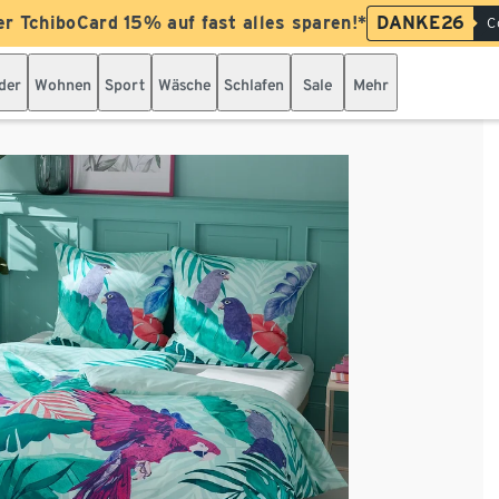
er TchiboCard 15% auf fast alles sparen!*
DANKE26
C
der
Wohnen
Sport
Wäsche
Schlafen
Sale
Mehr