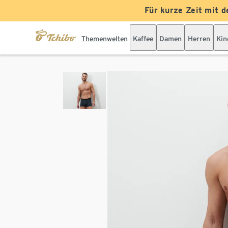
Für kurze Zeit mit d
Themenwelten
Kaffee
Damen
Herren
Kin