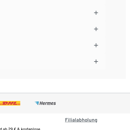
Filialabholung
d ab 29 € & kostenlose