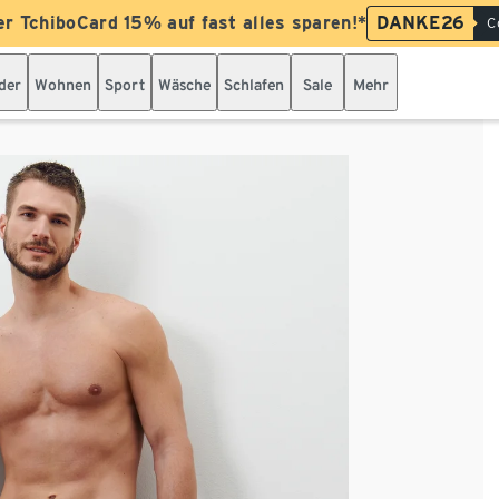
er TchiboCard 15% auf fast alles sparen!*
DANKE26
C
der
Wohnen
Sport
Wäsche
Schlafen
Sale
Mehr