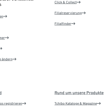
Click & Collect
.
Filialreservierung
en
Filialfinder
ner
e ändern
d
Rund um unsere Produkte
os registrieren
Tchibo Kataloge & Magazine