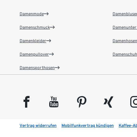
Damenmode
Damenbluse
Damenschmuck
Damenunter
Damenkleider
Damenhose
Damenpullover
Damenschuh
Damensporthosen
facebook
youtube
pinterest
xing
insta
Vertrag widerrufen
Mobilfunkvertrag kündigen
Kaffee-A