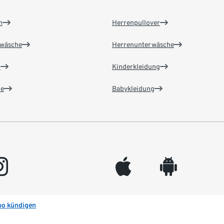
n
Herrenpullover
wäsche
Herrenunterwäsche
n
Kinderkleidung
e
Babykleidung
gram
appleinc
android
bo kündigen