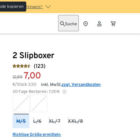
ode kopieren
Hinweis*
Suche
2 Slipboxer
(123)
7,00
12,99
€/Stück
3,50
inkl. MwSt.
zzgl. Versandkosten
30-Tage-Bestpreis:
7,00
€
M/5
L/6
XL/7
XXL/8
Richtige Größe ermitteln