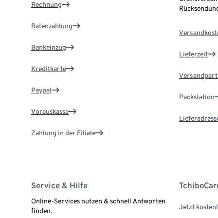
Rechnung
Rücksendung
Ratenzahlung
Versandkost
Bankeinzug
Lieferzeit
Kreditkarte
Versandpart
Paypal
Packstation
Vorauskasse
Lieferadress
Zahlung in der Filiale
Service & Hilfe
TchiboCar
Online-Services nutzen & schnell Antworten
Jetzt kostenl
finden.