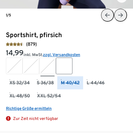
1/5
Sportshirt, pfirsich
(879)
14,99
inkl. MwSt.
zzgl. Versandkosten
XS 32/34
S 36/38
M 40/42
L 44/46
XL 48/50
XXL 52/54
Richtige Größe ermitteln
Zur Zeit nicht verfügbar