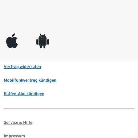
appleinc
android
Vertrag widerrufen
Mobilfunkvertrag kündigen
Kaffee-Abo kündigen
Service & Hilfe
Impressum