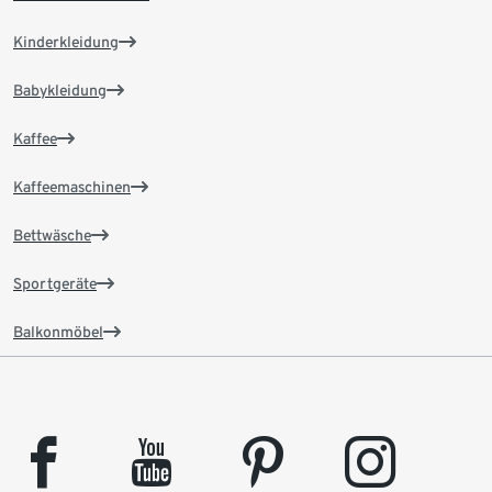
Kinderkleidung
Babykleidung
Kaffee
Kaffeemaschinen
Bettwäsche
Sportgeräte
Balkonmöbel
facebook
youtube
pinterest
instagram