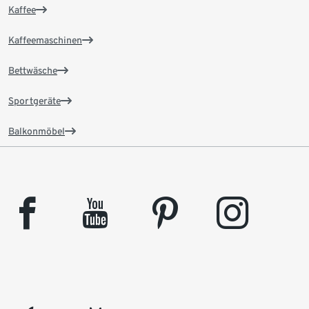
Kaffee
Kaffeemaschinen
Bettwäsche
Sportgeräte
Balkonmöbel
facebook
youtube
pinterest
instagram