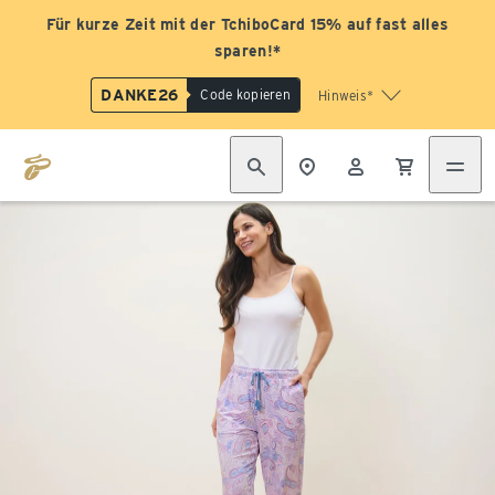
Für kurze Zeit mit der TchiboCard 15% auf fast alles
sparen!*
DANKE26
Code kopieren
Hinweis*