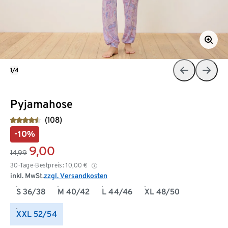
1/4
Pyjamahose
(108)
-10%
9,00
14,99
30-Tage-Bestpreis:
10,00
€
inkl. MwSt.
zzgl. Versandkosten
S 36/38
M 40/42
L 44/46
XL 48/50
XXL 52/54