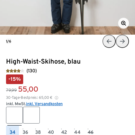
1/6
High-Waist-Skihose, blau
(130)
-15%
55,00
79,99
30-Tage-Bestpreis:
65,00
€
inkl. MwSt.
inkl. Versandkosten
34
36
38
40
42
44
46