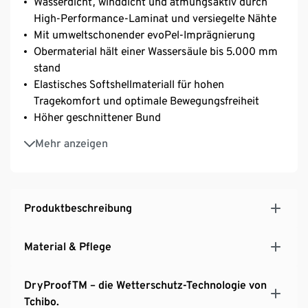
Wasserdicht, winddicht und atmungsaktiv durch
High-Performance-Laminat und versiegelte Nähte
Mit umweltschonender evoPel-Imprägnierung
Obermaterial hält einer Wassersäule bis 5.000 mm
stand
Elastisches Softshellmateriall für hohen
Tragekomfort und optimale Bewegungsfreiheit
Höher geschnittener Bund
Bund mit Klettverschluss zur Weitenregulierung
Mehr anzeigen
Verdeckter Reißverschluss, 1 Haken und
Klettverschluss
2 Reißverschluss-Taschen
Wasserdichter Schneefang mit rutschhemmender
Produktbeschreibung
Gummierung
Vorgeformte Kniepartie
Material & Pflege
DryProofTM – die Wetterschutz-Technologie von
Tchibo.