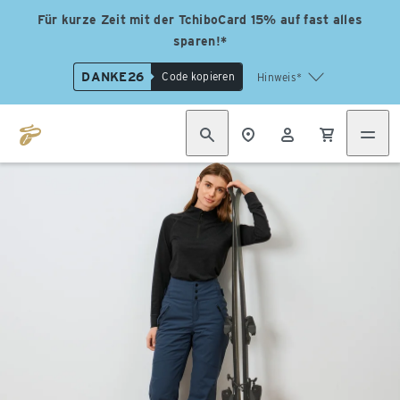
Für kurze Zeit mit der TchiboCard 15% auf fast alles
sparen!*
DANKE26
Code kopieren
Hinweis*