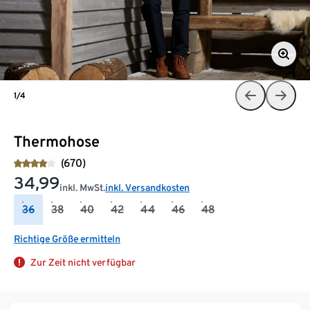
1/4
Thermohose
(670)
34,99
inkl. MwSt.
inkl. Versandkosten
36
38
40
42
44
46
48
Richtige Größe ermitteln
Zur Zeit nicht verfügbar