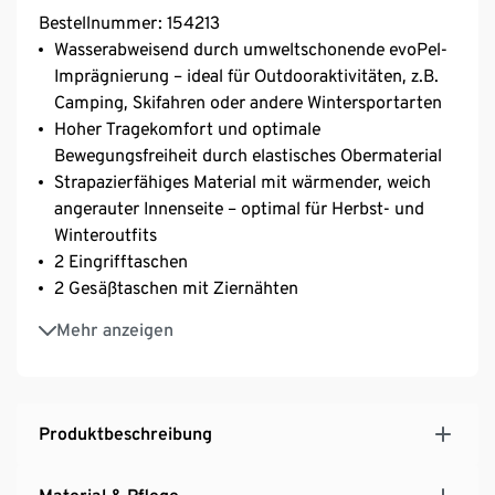
Bestellnummer: 154213
Wasserabweisend durch umweltschonende evoPel-
Imprägnierung – ideal für Outdooraktivitäten, z.B.
Camping, Skifahren oder andere Wintersportarten
Hoher Tragekomfort und optimale
Bewegungsfreiheit durch elastisches Obermaterial
Strapazierfähiges Material mit wärmender, weich
angerauter Innenseite – optimal für Herbst- und
Winteroutfits
2 Eingrifftaschen
2 Gesäßtaschen mit Ziernähten
Damenhose mit Gürtelschlaufen
Mehr anzeigen
Mit Elasthan: formbeständig, perfekter Sitz, hoher
Tragekomfort
Produktbeschreibung