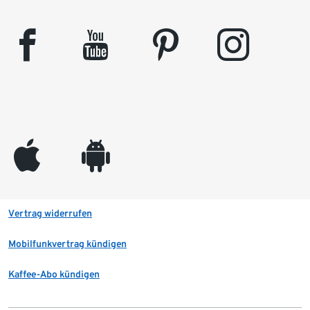
facebook
youtube
pinterest
instagram
appleinc
android
Vertrag widerrufen
Mobilfunkvertrag kündigen
Kaffee-Abo kündigen