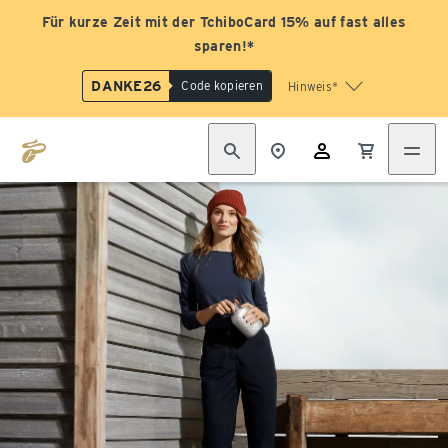
Für kurze Zeit mit der TchiboCard 15% auf fast alles
sparen!*
DANKE26
Code kopieren
Hinweis*