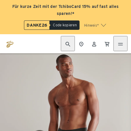
Für kurze Zeit mit der TchiboCard 15% auf fast alles
sparen!*
DANKE26
Code kopieren
Hinweis*