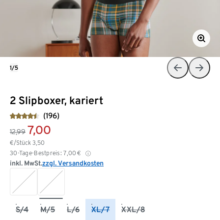
1/5
2 Slipboxer, kariert
(196)
7,00
12,99
€/Stück
3,50
30-Tage-Bestpreis:
7,00
€
inkl. MwSt.
zzgl. Versandkosten
S/4
M/5
L/6
XL/7
XXL/8