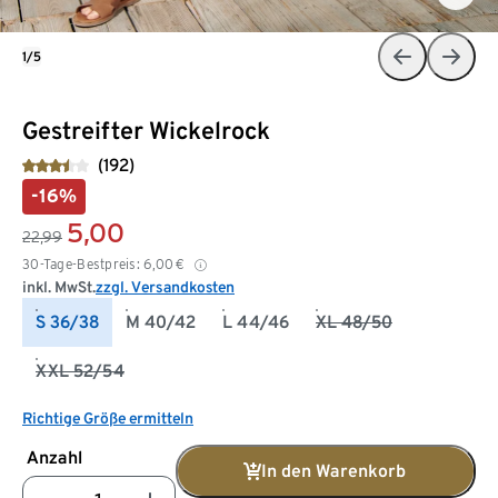
1/5
Gestreifter Wickelrock
(192)
-16%
5,00
22,99
30-Tage-Bestpreis:
6,00
€
inkl. MwSt.
zzgl. Versandkosten
S 36/38
M 40/42
L 44/46
XL 48/50
XXL 52/54
Richtige Größe ermitteln
Anzahl
In den Warenkorb