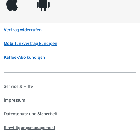
appleinc
android
Vertrag widerrufen
Mobilfunkvertrag kündigen
Kaffee-Abo kündigen
Service & Hilfe
Impressum
Datenschutz und Sicherheit
Einwilligungsmanagement