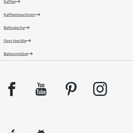
Kaffee
Kaffeemaschinen
Bettwäsche
Sportgeräte
Balkonmöbel
facebook
youtube
pinterest
instagram