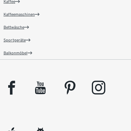
Kaffee
Kaffeemaschinen
Bettwäsche
Sportgeräte
Balkonmöbel
facebook
youtube
pinterest
instagram