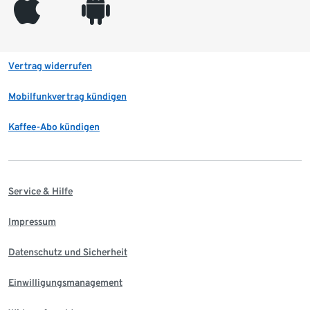
appleinc
android
Vertrag widerrufen
Mobilfunkvertrag kündigen
Kaffee-Abo kündigen
Service & Hilfe
Impressum
Datenschutz und Sicherheit
Einwilligungsmanagement