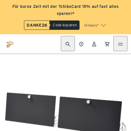
Für kurze Zeit mit der TchiboCard 15% auf fast alles
sparen!*
DANKE26
Code kopieren
Hinweis*