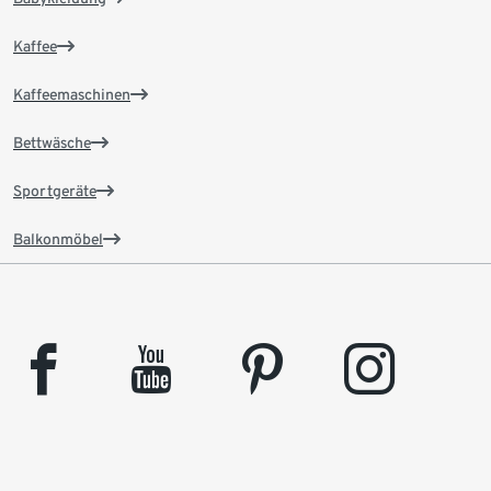
Kaffee
Kaffeemaschinen
Bettwäsche
Sportgeräte
Balkonmöbel
facebook
youtube
pinterest
instagram