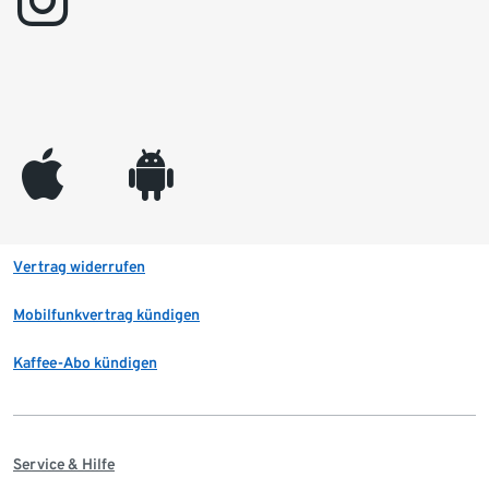
instagram
appleinc
android
Vertrag widerrufen
Mobilfunkvertrag kündigen
Kaffee-Abo kündigen
Service & Hilfe