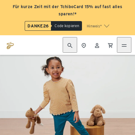
Für kurze Zeit mit der TchiboCard 15% auf fast alles
sparen!*
DANKE26
Code kopieren
Hinweis*