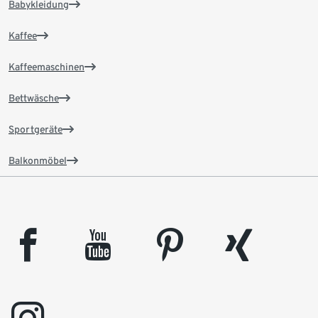
Babykleidung
Kaffee
Kaffeemaschinen
Bettwäsche
Sportgeräte
Balkonmöbel
facebook
youtube
pinterest
xing