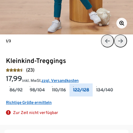
1/3
Kleinkind-Treggings
(23)
17,99
inkl. MwSt.
zzgl. Versandkosten
86/92
98/104
110/116
122/128
134/140
Richtige Größe ermitteln
Zur Zeit nicht verfügbar