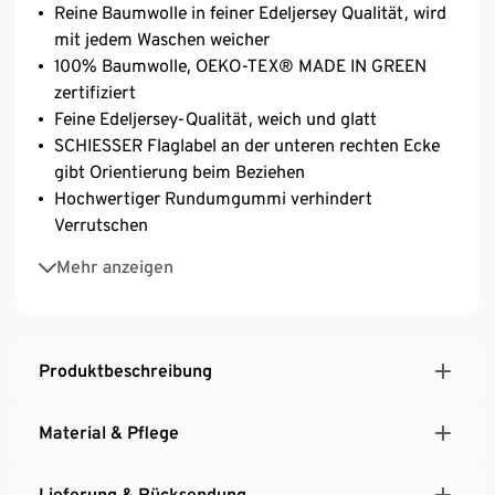
Reine Baumwolle in feiner Edeljersey Qualität, wird
mit jedem Waschen weicher
100% Baumwolle, OEKO-TEX® MADE IN GREEN
zertifiziert
Feine Edeljersey-Qualität, weich und glatt
SCHIESSER Flaglabel an der unteren rechten Ecke
gibt Orientierung beim Beziehen
Hochwertiger Rundumgummi verhindert
Verrutschen
Hautsympatisch und pflegeleicht, waschbar bei 60
Mehr anzeigen
°C und bügelfrei
Farbechtes, langlebiges Spannbettlaken in
berühmter SCHIESSER Markenqualität
Produktbeschreibung
Material & Pflege
Lieferung & Rücksendung