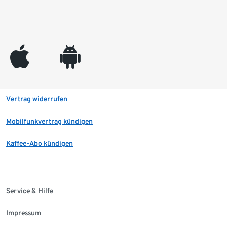
appleinc
android
Vertrag widerrufen
Mobilfunkvertrag kündigen
Kaffee-Abo kündigen
Service & Hilfe
Impressum