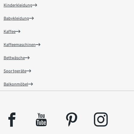
Kinderkleidung
Babykleidung
Kaffee
Kaffeemaschinen
Bettwäsche
Sportgeräte
Balkonmöbel
facebook
youtube
pinterest
instagram