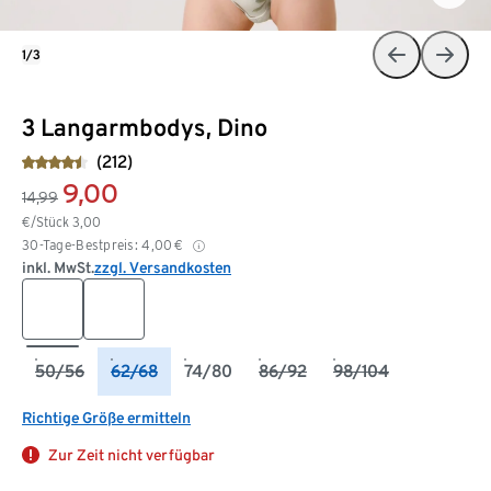
1/3
3 Langarmbodys, Dino
(212)
9,00
14,99
€/Stück
3,00
30-Tage-Bestpreis:
4,00
€
inkl. MwSt.
zzgl. Versandkosten
50/56
62/68
74/80
86/92
98/104
Richtige Größe ermitteln
Zur Zeit nicht verfügbar