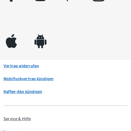
appleinc
android
Vertrag widerrufen
Mobilfunkvertrag kündigen
Kaffee-Abo kündigen
Service & Hilfe