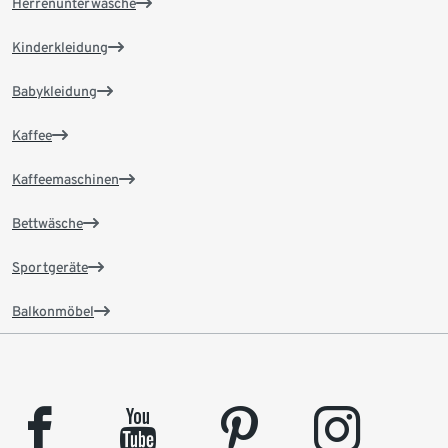
Herrenunterwäsche
Kinderkleidung
Babykleidung
Kaffee
Kaffeemaschinen
Bettwäsche
Sportgeräte
Balkonmöbel
facebook
youtube
pinterest
instagram