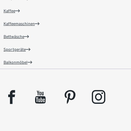
Kaffee
Kaffeemaschinen
Bettwäsche
Sportgeräte
Balkonmöbel
facebook
youtube
pinterest
instagram