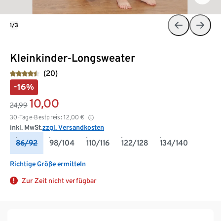
1/3
Kleinkinder-Longsweater
(20)
-16%
10,00
24,99
30-Tage-Bestpreis:
12,00
€
inkl. MwSt.
zzgl. Versandkosten
86/92
98/104
110/116
122/128
134/140
Richtige Größe ermitteln
Zur Zeit nicht verfügbar