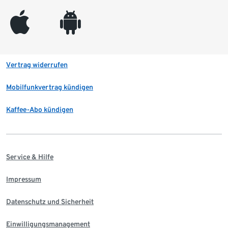
appleinc
android
Vertrag widerrufen
Mobilfunkvertrag kündigen
Kaffee-Abo kündigen
Service & Hilfe
Impressum
Datenschutz und Sicherheit
Einwilligungsmanagement