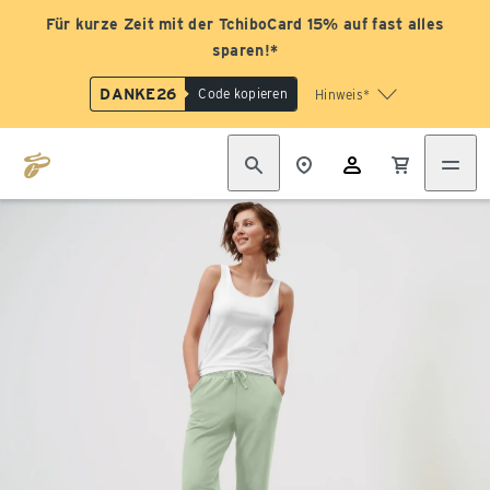
Für kurze Zeit mit der TchiboCard 15% auf fast alles
sparen!*
DANKE26
Code kopieren
Hinweis*