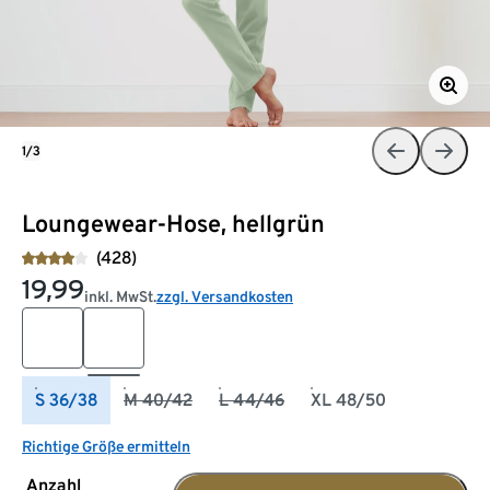
1/3
Loungewear-Hose, hellgrün
(428)
19,99
inkl. MwSt.
zzgl. Versandkosten
S 36/38
M 40/42
L 44/46
XL 48/50
Richtige Größe ermitteln
Anzahl