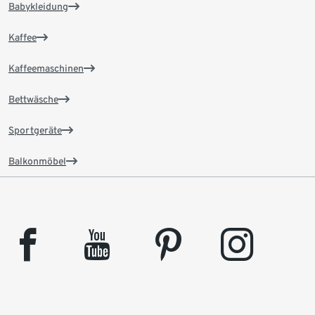
Babykleidung
Kaffee
Kaffeemaschinen
Bettwäsche
Sportgeräte
Balkonmöbel
facebook
youtube
pinterest
instagram