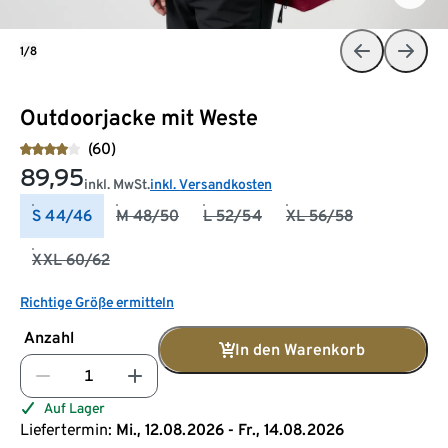
1/8
Outdoorjacke mit Weste
(60)
89,95
inkl. MwSt.
inkl. Versandkosten
S 44/46
M 48/50
L 52/54
XL 56/58
XXL 60/62
Richtige Größe ermitteln
Anzahl
In den Warenkorb
Auf Lager
Liefertermin:
Mi., 12.08.2026 - Fr., 14.08.2026