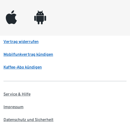
appleinc
android
Vertrag widerrufen
Mobilfunkvertrag kündigen
Kaffee-Abo kündigen
Service & Hilfe
Impressum
Datenschutz und Sicherheit