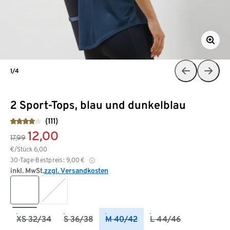
1/4
2 Sport-Tops, blau und dunkelblau
(111)
12,00
17,99
€/Stück
6,00
30-Tage-Bestpreis:
9,00
€
inkl. MwSt.
zzgl. Versandkosten
XS 32/34
S 36/38
M 40/42
L 44/46