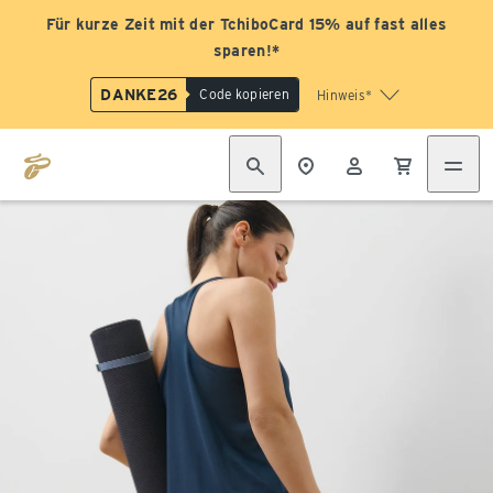
Für kurze Zeit mit der TchiboCard 15% auf fast alles
sparen!*
DANKE26
Code kopieren
Hinweis*