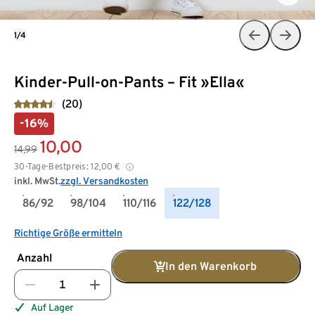
1/4
Kinder-Pull-on-Pants – Fit »Ella«
(20)
-16%
10,00
14,99
30-Tage-Bestpreis:
12,00
€
inkl. MwSt.
zzgl. Versandkosten
86/92
98/104
110/116
122/128
Richtige Größe ermitteln
Anzahl
In den Warenkorb
Auf Lager