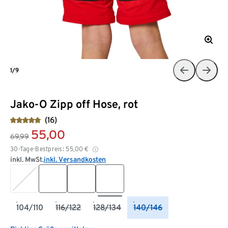
1/9
Jako-O Zipp off Hose, rot
(16)
55,00
69,99
30-Tage-Bestpreis:
55,00
€
inkl. MwSt.
inkl. Versandkosten
104/110
116/122
128/134
140/146