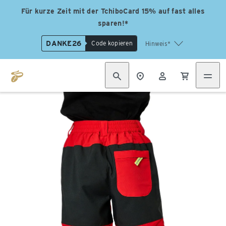
Für kurze Zeit mit der TchiboCard 15% auf fast alles
sparen!*
DANKE26
Code kopieren
Hinweis*