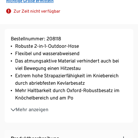
Richtige Größe ermitteln
Zur Zeit nicht verfügbar
Bestellnummer: 208118
Robuste 2-in-1-Outdoor-Hose
Flexibel und wasserabweisend
Das atmungsaktive Material verhindert auch bei
viel Bewegung einen Hitzestau
Extrem hohe Strapazierfähigkeit im Kniebereich
durch abriebfesten Kevlarbesatz
Mehr Haltbarkeit durch Oxford-Robustbesatz im
Knöchelbereich und am Po
Besonders tragefreundlich durch
Mehr anzeigen
schnelltrocknendes Material
Individuelle Weitenregulierung durch
Gummizugbund und Klettverschluss
Kinderleichtes Anziehen durch Hakenverschluss