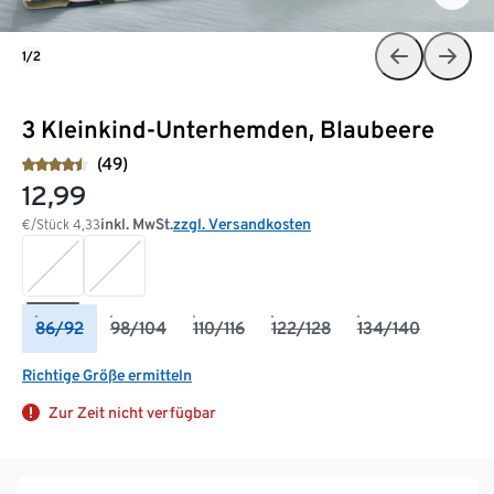
1/2
3 Kleinkind-Unterhemden, Blaubeere
(49)
12,99
inkl. MwSt.
zzgl. Versandkosten
€/Stück
4,33
86/92
98/104
110/116
122/128
134/140
Richtige Größe ermitteln
Zur Zeit nicht verfügbar