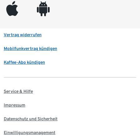
appleinc
android
Vertrag widerrufen
Mobilfunkvertrag kündigen
Kaffee-Abo kündigen
Service & Hilfe
Impressum
Datenschutz und Sicherheit
Einwilligungsmanagement