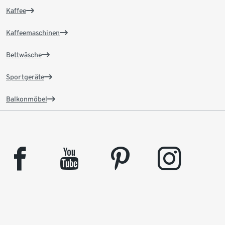
Kaffee
Kaffeemaschinen
Bettwäsche
Sportgeräte
Balkonmöbel
facebook
youtube
pinterest
instagram