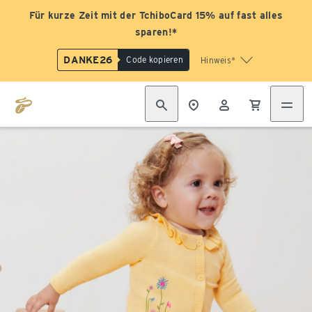
Für kurze Zeit mit der TchiboCard 15% auf fast alles
sparen!*
DANKE26
Code kopieren
Hinweis*