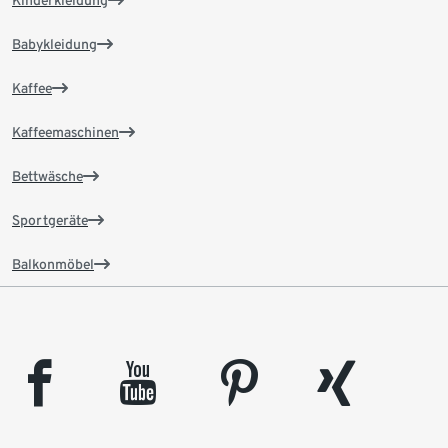
Kinderkleidung
Babykleidung
Kaffee
Kaffeemaschinen
Bettwäsche
Sportgeräte
Balkonmöbel
facebook
youtube
pinterest
xing