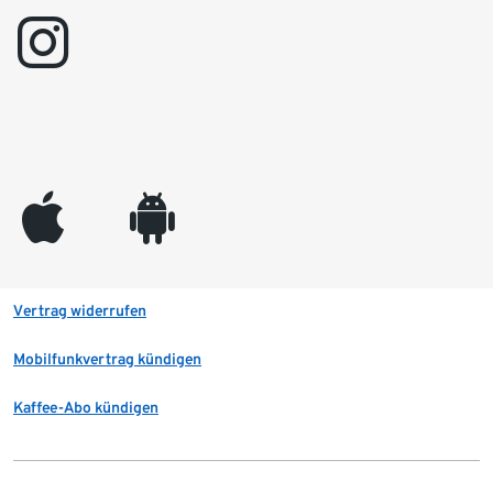
instagram
appleinc
android
Vertrag widerrufen
Mobilfunkvertrag kündigen
Kaffee-Abo kündigen