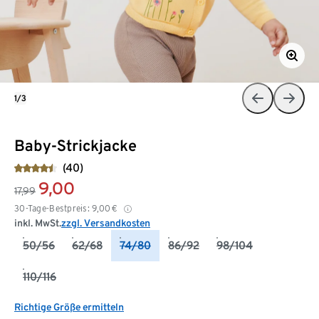
1/3
Baby-Strickjacke
(40)
9,00
17,99
30-Tage-Bestpreis:
9,00
€
inkl. MwSt.
zzgl. Versandkosten
50/56
62/68
74/80
86/92
98/104
110/116
Richtige Größe ermitteln