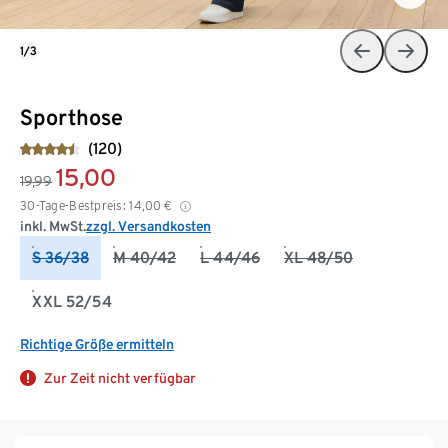
1/3
Sporthose
(120)
15,00
19,99
30-Tage-Bestpreis:
14,00
€
inkl. MwSt.
zzgl. Versandkosten
S 36/38
M 40/42
L 44/46
XL 48/50
XXL 52/54
Richtige Größe ermitteln
Zur Zeit nicht verfügbar