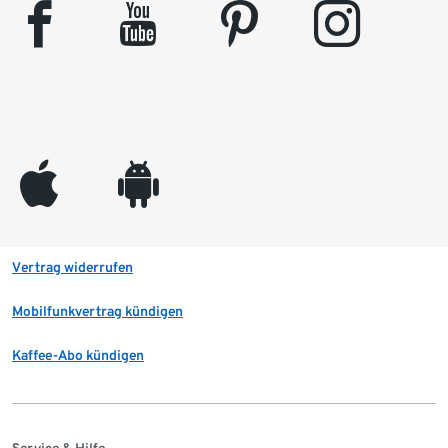
facebook
youtube
pinterest
instagram
appleinc
android
Vertrag widerrufen
Mobilfunkvertrag kündigen
Kaffee-Abo kündigen