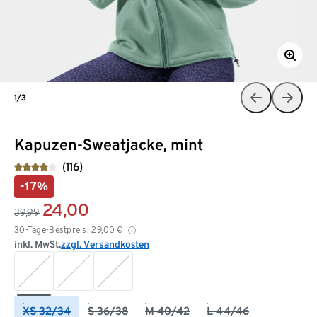
1/3
Kapuzen-Sweatjacke, mint
(116)
-17%
24,00
39,99
30-Tage-Bestpreis:
29,00
€
inkl. MwSt.
zzgl. Versandkosten
XS 32/34
S 36/38
M 40/42
L 44/46