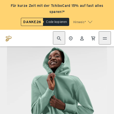
Für kurze Zeit mit der TchiboCard 15% auf fast alles
sparen!*
DANKE26
Code kopieren
Hinweis*