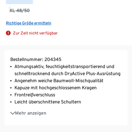
XL 48/50
Richtige Größe ermitteln
Zur Zeit nicht verfügbar
Bestellnummer: 204345
Atmungsaktiv, feuchtigkeitstransportierend und
schnelltrocknend durch DryActive Plus-Ausrüstung
Angenehm weiche Baumwoll-Mischqualität
Kapuze mit hochgeschlossenem Kragen
Frontreißverschluss
Leicht überschnittene Schultern
Mit 2 Eingrifftaschen
Mehr anzeigen
Kordelzug mit Metallstopper am Saum
Unterstützt die Initiative Cotton made in Africa