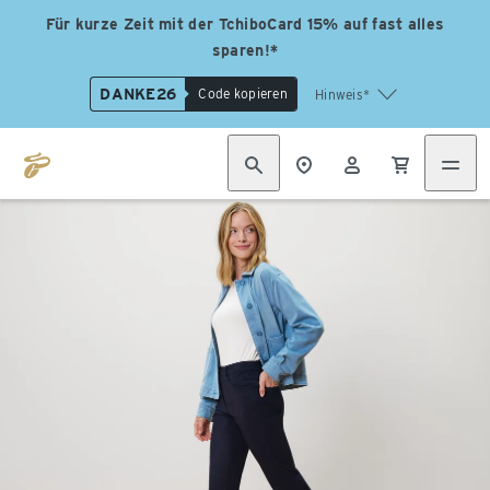
Für kurze Zeit mit der TchiboCard 15% auf fast alles
sparen!*
DANKE26
Code kopieren
Hinweis*