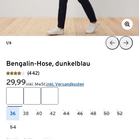
1/6
Bengalin-Hose, dunkelblau
(442)
29,99
inkl. MwSt.
inkl. Versandkosten
36
38
40
42
44
46
48
50
52
54