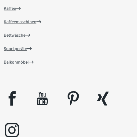
Kaffee
Kaffeemaschinen
Bettwäsche
Sportgeräte
Balkonmöbel
facebook
youtube
pinterest
xing
instagram