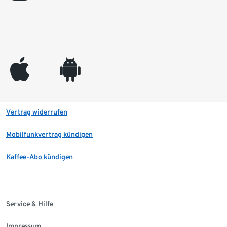
appleinc
android
Vertrag widerrufen
Mobilfunkvertrag kündigen
Kaffee-Abo kündigen
Service & Hilfe
Impressum