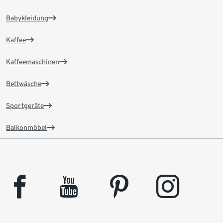
Babykleidung
Kaffee
Kaffeemaschinen
Bettwäsche
Sportgeräte
Balkonmöbel
facebook
youtube
pinterest
instagram