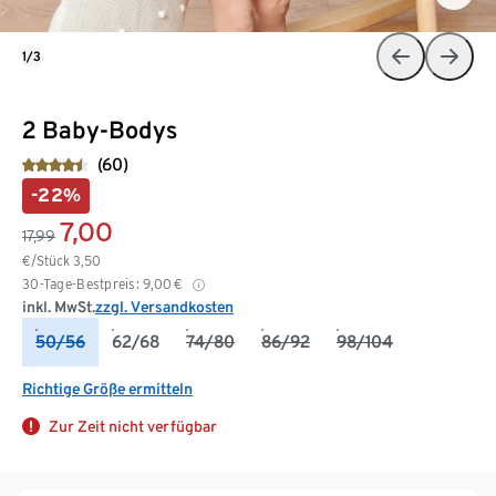
1/3
2 Baby-Bodys
(60)
-22%
7,00
17,99
€/Stück
3,50
30-Tage-Bestpreis:
9,00
€
inkl. MwSt.
zzgl. Versandkosten
50/56
62/68
74/80
86/92
98/104
Richtige Größe ermitteln
Zur Zeit nicht verfügbar