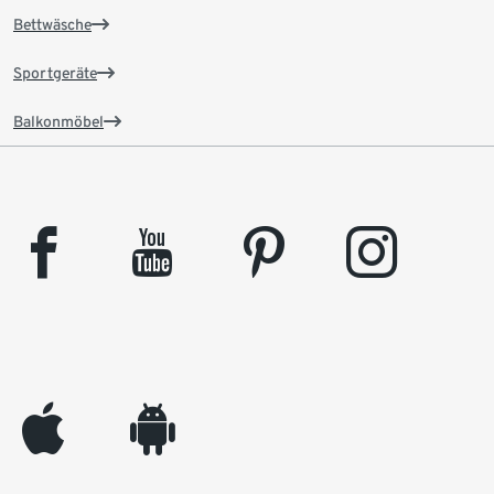
Bettwäsche
Sportgeräte
Balkonmöbel
facebook
youtube
pinterest
instagram
appleinc
android