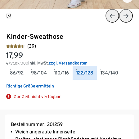
1/3
Kinder-Sweathose
(39)
17,99
inkl. MwSt.
zzgl. Versandkosten
€/Stück
9,00
86/92
98/104
110/116
122/128
134/140
Richtige Größe ermitteln
Zur Zeit nicht verfügbar
Bestellnummer: 201259
Weich angeraute Innenseite