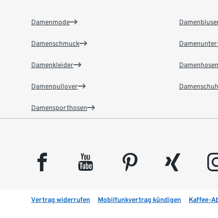
Damenmode
Damenbluse
Damenschmuck
Damenunter
Damenkleider
Damenhose
Damenpullover
Damenschuh
Damensporthosen
facebook
youtube
pinterest
xing
insta
Vertrag widerrufen
Mobilfunkvertrag kündigen
Kaffee-A