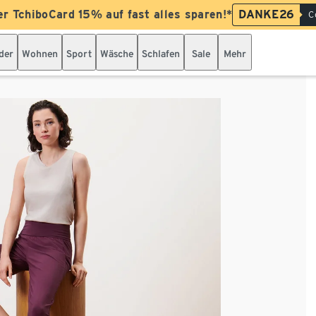
er TchiboCard 15% auf fast alles sparen!*
DANKE26
C
der
Wohnen
Sport
Wäsche
Schlafen
Sale
Mehr