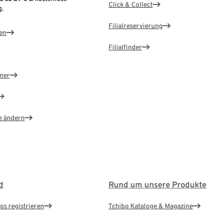
Click & Collect
.
Filialreservierung
en
Filialfinder
ner
e ändern
d
Rund um unsere Produkte
os registrieren
Tchibo Kataloge & Magazine