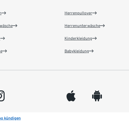
n
Herrenpullover
wäsche
Herrenunterwäsche
n
Kinderkleidung
e
Babykleidung
gram
appleinc
android
bo kündigen