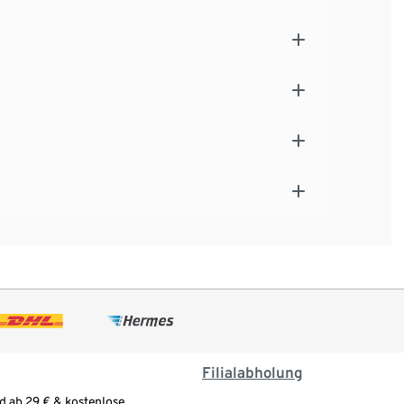
Filialabholung
d ab 29 € & kostenlose