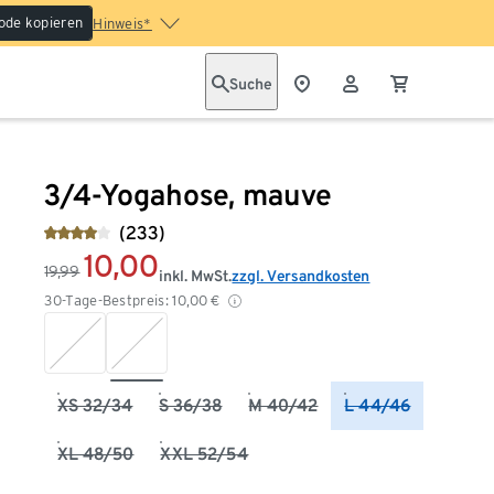
ode kopieren
Hinweis*
Suche
3/4-Yogahose, mauve
(233)
10,00
19,99
inkl. MwSt.
zzgl. Versandkosten
30-Tage-Bestpreis:
10,00
€
XS 32/34
S 36/38
M 40/42
L 44/46
XL 48/50
XXL 52/54