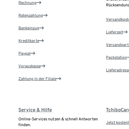
Rechnung
Rücksendung
Ratenzahlung
Versandkost
Bankeinzug
Lieferzeit
Kreditkarte
Versandpart
Paypal
Packstation
Vorauskasse
Lieferadress
Zahlung in der Filiale
Service & Hilfe
TchiboCar
Online-Services nutzen & schnell Antworten
Jetzt kostenl
finden.