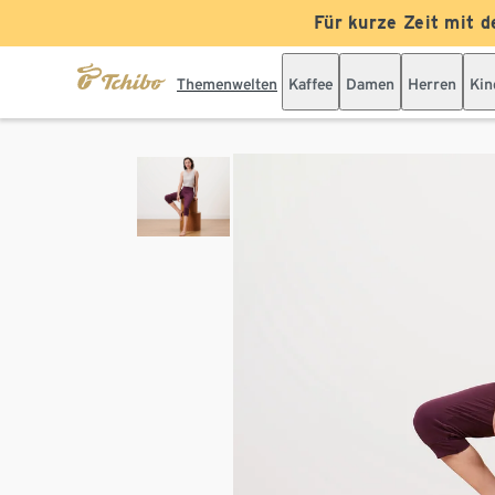
Für kurze Zeit mit d
Themenwelten
Kaffee
Damen
Herren
Kin