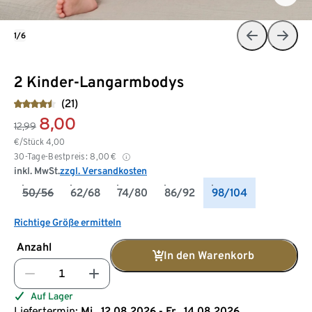
1/6
2 Kinder-Langarmbodys
(21)
8,00
12,99
€/Stück
4,00
30-Tage-Bestpreis:
8,00
€
inkl. MwSt.
zzgl. Versandkosten
50/56
62/68
74/80
86/92
98/104
Richtige Größe ermitteln
Anzahl
In den Warenkorb
Auf Lager
Liefertermin:
Mi., 12.08.2026 - Fr., 14.08.2026