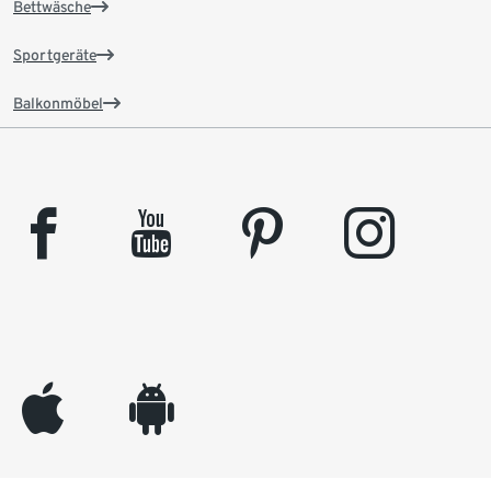
Bettwäsche
Sportgeräte
Balkonmöbel
facebook
youtube
pinterest
instagram
appleinc
android