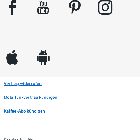
facebook
youtube
pinterest
instagram
appleinc
android
Vertrag widerrufen
Mobilfunkvertrag kündigen
Kaffee-Abo kündigen