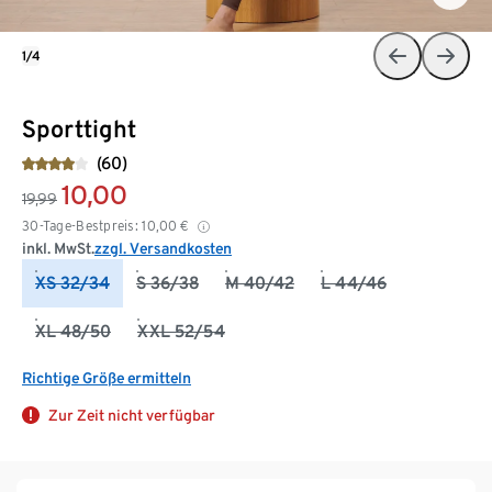
1/4
Sporttight
(60)
10,00
19,99
30-Tage-Bestpreis:
10,00
€
inkl. MwSt.
zzgl. Versandkosten
XS 32/34
S 36/38
M 40/42
L 44/46
XL 48/50
XXL 52/54
Richtige Größe ermitteln
Zur Zeit nicht verfügbar