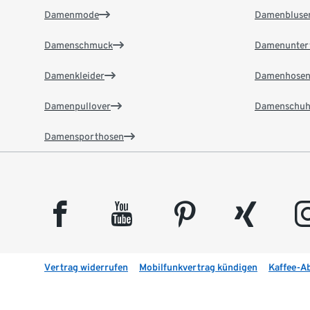
Damenmode
Damenbluse
Damenschmuck
Damenunter
Damenkleider
Damenhose
Damenpullover
Damenschuh
Damensporthosen
facebook
youtube
pinterest
xing
insta
Vertrag widerrufen
Mobilfunkvertrag kündigen
Kaffee-A