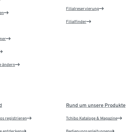
Filialreservierung
en
Filialfinder
ner
e ändern
d
Rund um unsere Produkte
os registrieren
Tchibo Kataloge & Magazine
le entdecken
Bedienungsanleitungen