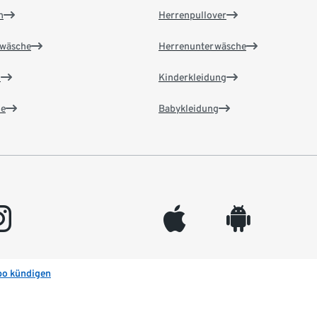
n
Herrenpullover
wäsche
Herrenunterwäsche
n
Kinderkleidung
e
Babykleidung
gram
appleinc
android
bo kündigen