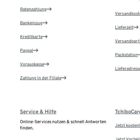
Ratenzahlung
Versandkost
Bankeinzug
Lieferzeit
Kreditkarte
Versandpart
Paypal
Packstation
Vorauskasse
Lieferadress
Zahlung in der Filiale
Service & Hilfe
TchiboCar
Online-Services nutzen & schnell Antworten
Jetzt kostenl
finden.
Jetzt Vortei