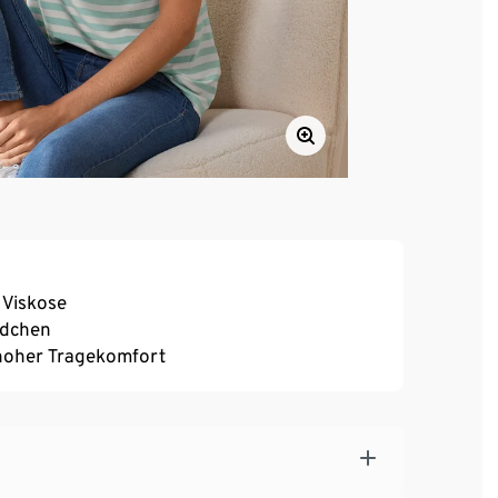
r Viskose
ndchen
, hoher Tragekomfort