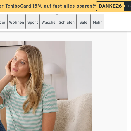
er TchiboCard 15% auf fast alles sparen!*
DANKE26
C
der
Wohnen
Sport
Wäsche
Schlafen
Sale
Mehr