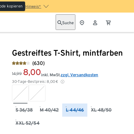
ode kopieren
Hinweis*
Suche
Gestreiftes T-Shirt, mintfarben
(630)
8,00
14,99
inkl. MwSt.
zzgl. Versandkosten
30-Tage-Bestpreis:
8,00
€
S 36/38
M 40/42
L 44/46
XL 48/50
XXL 52/54