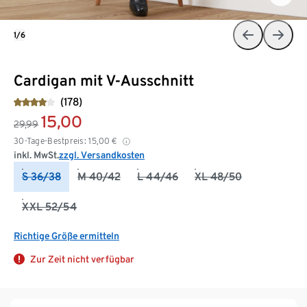
1/6
Cardigan mit V-Ausschnitt
(178)
15,00
29,99
30-Tage-Bestpreis:
15,00
€
inkl. MwSt.
zzgl. Versandkosten
S 36/38
M 40/42
L 44/46
XL 48/50
XXL 52/54
Richtige Größe ermitteln
Zur Zeit nicht verfügbar