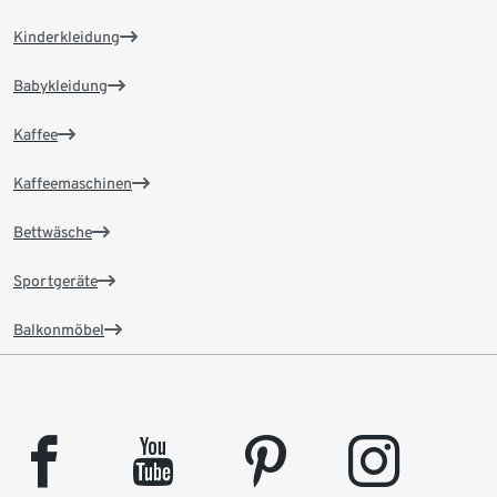
Kinderkleidung
Babykleidung
Kaffee
Kaffeemaschinen
Bettwäsche
Sportgeräte
Balkonmöbel
facebook
youtube
pinterest
instagram