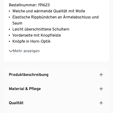
Bestellnummer: 191623
Weiche und wärmende Qualität mit Wolle
Elastische Rippbündchen an Ärmelabschluss und
Saum
Leicht überschnittene Schultern
Vorderseite mit Knopfleiste
Knöpfe in Horn-Optik
Hochwertige, haarige Optik
Mehr anzeigen
Mit Elasthan: formbeständig, perfekter Sitz, hoher
Tragekomfort
Diese Strickjacke beinhaltet 6% RWS-zertifizierte
Wolle, zertifiziert durch CU 809415
Produktbeschreibung
Material & Pflege
Qualität