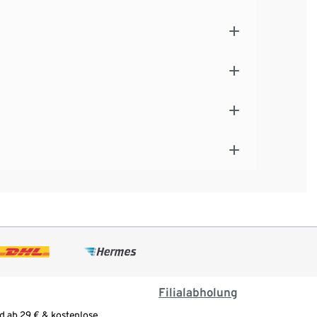
Filialabholung
d ab 29 € & kostenlose