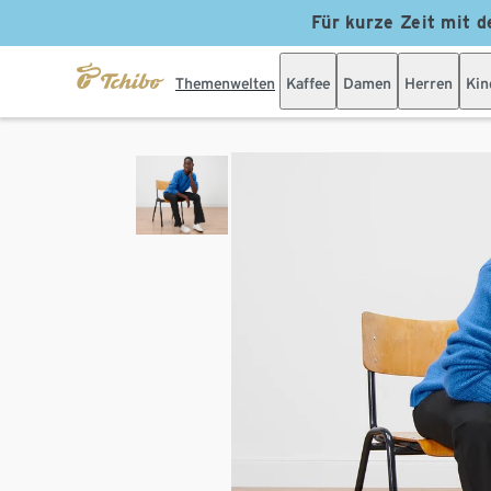
Für kurze Zeit mit d
Themenwelten
Kaffee
Damen
Herren
Kin