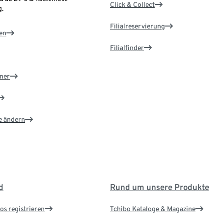
Click & Collect
.
Filialreservierung
en
Filialfinder
ner
e ändern
d
Rund um unsere Produkte
os registrieren
Tchibo Kataloge & Magazine