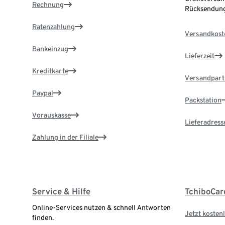
Rechnung
Rücksendung
Ratenzahlung
Versandkost
Bankeinzug
Lieferzeit
Kreditkarte
Versandpart
Paypal
Packstation
Vorauskasse
Lieferadress
Zahlung in der Filiale
Service & Hilfe
TchiboCar
Online-Services nutzen & schnell Antworten
Jetzt kostenl
finden.