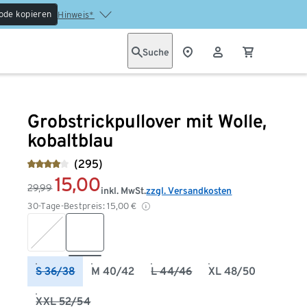
ode kopieren
Hinweis*
Suche
Grobstrickpullover mit Wolle,
kobaltblau
(295)
15,00
29,99
inkl. MwSt.
zzgl. Versandkosten
30-Tage-Bestpreis:
15,00
€
S 36/38
M 40/42
L 44/46
XL 48/50
XXL 52/54