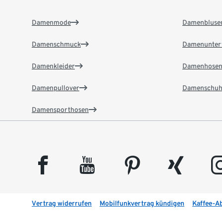
Damenmode
Damenbluse
Damenschmuck
Damenunter
Damenkleider
Damenhose
Damenpullover
Damenschuh
Damensporthosen
facebook
youtube
pinterest
xing
insta
Vertrag widerrufen
Mobilfunkvertrag kündigen
Kaffee-A