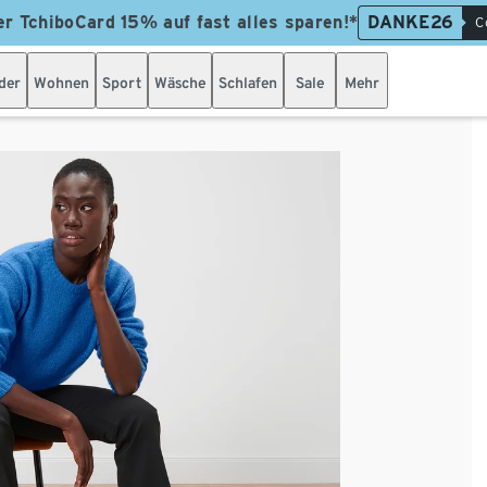
er TchiboCard 15% auf fast alles sparen!*
DANKE26
C
der
Wohnen
Sport
Wäsche
Schlafen
Sale
Mehr