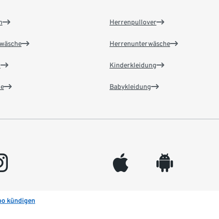
n
Herrenpullover
wäsche
Herrenunterwäsche
n
Kinderkleidung
e
Babykleidung
gram
appleinc
android
bo kündigen