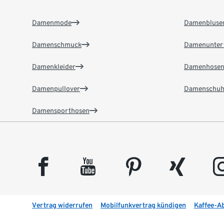
Damenmode
Damenbluse
Damenschmuck
Damenunter
Damenkleider
Damenhose
Damenpullover
Damenschuh
Damensporthosen
facebook
youtube
pinterest
xing
insta
Vertrag widerrufen
Mobilfunkvertrag kündigen
Kaffee-A