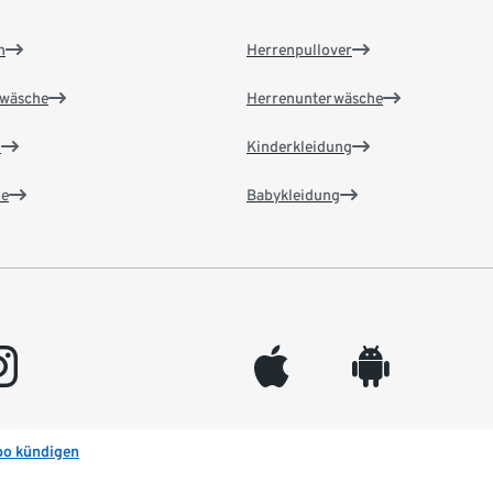
n
Herrenpullover
wäsche
Herrenunterwäsche
n
Kinderkleidung
e
Babykleidung
gram
appleinc
android
bo kündigen