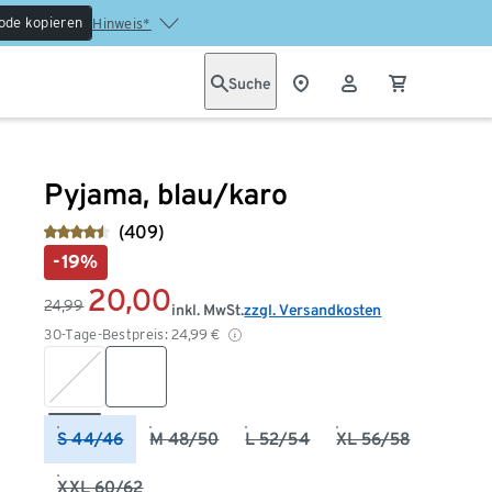
ode kopieren
Hinweis*
Suche
Pyjama, blau/karo
(409)
-19%
20,00
24,99
inkl. MwSt.
zzgl. Versandkosten
30-Tage-Bestpreis:
24,99
€
S 44/46
M 48/50
L 52/54
XL 56/58
XXL 60/62