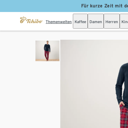
Für kurze Zeit mit d
Themenwelten
Kaffee
Damen
Herren
Kin