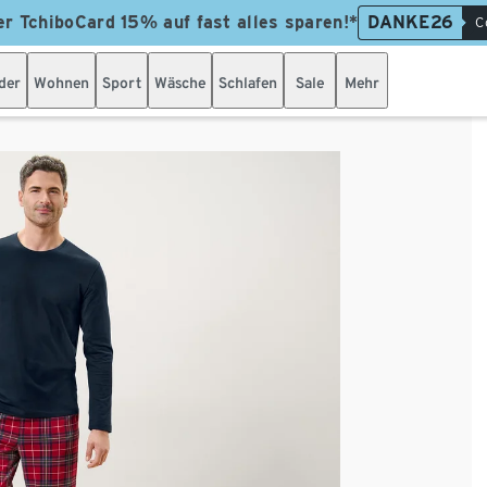
er TchiboCard 15% auf fast alles sparen!*
DANKE26
C
der
Wohnen
Sport
Wäsche
Schlafen
Sale
Mehr