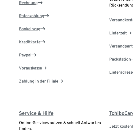
Rechnung
Rücksendung
Ratenzahlung
Versandkost
Bankeinzug
Lieferzeit
Kreditkarte
Versandpart
Paypal
Packstation
Vorauskasse
Lieferadress
Zahlung in der Filiale
Service & Hilfe
TchiboCar
Online-Services nutzen & schnell Antworten
Jetzt kostenl
finden.