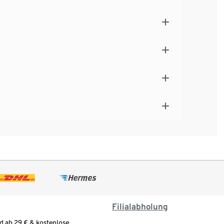
Filialabholung
d ab 29 € & kostenlose