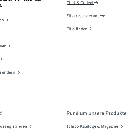
Click & Collect
.
Filialreservierung
en
Filialfinder
ner
e ändern
d
Rund um unsere Produkte
os registrieren
Tchibo Kataloge & Magazine