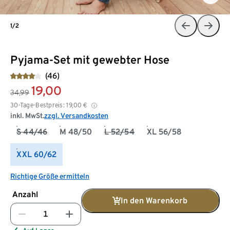
1/2
Pyjama-Set mit gewebter Hose
(46)
19,00
34,99
30-Tage-Bestpreis:
19,00
€
inkl. MwSt.
zzgl. Versandkosten
S 44/46
M 48/50
L 52/54
XL 56/58
XXL 60/62
Richtige Größe ermitteln
Anzahl
In den Warenkorb