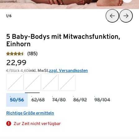
1/6
5 Baby-Bodys mit Mitwachsfunktion,
Einhorn
(185)
22,99
inkl. MwSt.
zzgl. Versandkosten
€/Stück
4,60
50/56
62/68
74/80
86/92
98/104
Richtige Größe ermitteln
Zur Zeit nicht verfügbar