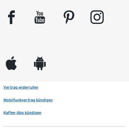
facebook
youtube
pinterest
instagram
appleinc
android
Vertrag widerrufen
Mobilfunkvertrag kündigen
Kaffee-Abo kündigen