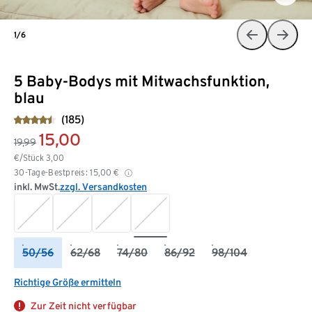
1/6
5 Baby-Bodys mit Mitwachsfunktion,
blau
(185)
15,00
19,99
€/Stück
3,00
30-Tage-Bestpreis:
15,00
€
inkl. MwSt.
zzgl. Versandkosten
50/56
62/68
74/80
86/92
98/104
Richtige Größe ermitteln
Zur Zeit nicht verfügbar