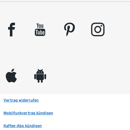
facebook
youtube
pinterest
instagram
appleinc
android
Vertrag widerrufen
Mobilfunkvertrag kündigen
Kaffee-Abo kündigen