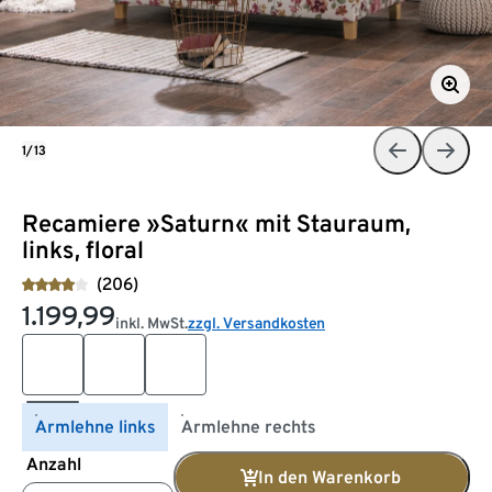
1/13
Recamiere »Saturn« mit Stauraum,
links, floral
(206)
1.199,99
inkl. MwSt.
zzgl. Versandkosten
Armlehne links
Armlehne rechts
Anzahl
In den Warenkorb