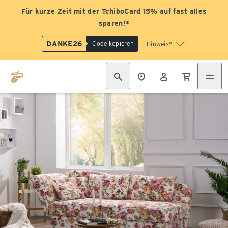
Für kurze Zeit mit der TchiboCard 15% auf fast alles
sparen!*
DANKE26
Code kopieren
Hinweis*