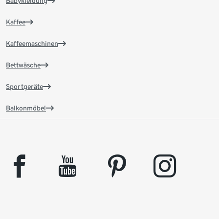
Babykleidung
Kaffee
Kaffeemaschinen
Bettwäsche
Sportgeräte
Balkonmöbel
facebook
youtube
pinterest
instagram