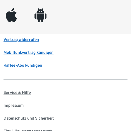
appleinc
android
Vertrag widerrufen
Mobilfunkvertrag kündigen
Kaffee-Abo kündigen
Service & Hilfe
Impressum
Datenschutz und Sicherheit