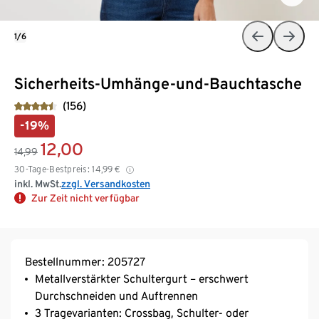
1/6
Sicherheits-Umhänge-und-Bauchtasche
(156)
-19%
12,00
14,99
30-Tage-Bestpreis:
14,99
€
inkl. MwSt.
zzgl. Versandkosten
Zur Zeit nicht verfügbar
Bestellnummer: 205727
Metallverstärkter Schultergurt – erschwert
Durchschneiden und Auftrennen
3 Tragevarianten: Crossbag, Schulter- oder