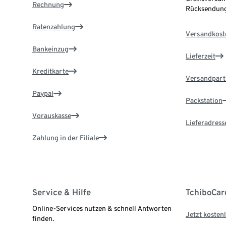
Rechnung
Rücksendung
Ratenzahlung
Versandkost
Bankeinzug
Lieferzeit
Kreditkarte
Versandpart
Paypal
Packstation
Vorauskasse
Lieferadress
Zahlung in der Filiale
Service & Hilfe
TchiboCar
Online-Services nutzen & schnell Antworten
Jetzt kostenl
finden.