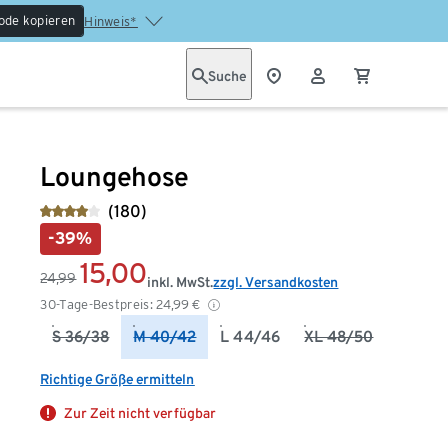
ode kopieren
Hinweis*
Suche
Loungehose
(180)
-39%
15,00
24,99
inkl. MwSt.
zzgl. Versandkosten
30-Tage-Bestpreis:
24,99
€
S 36/38
M 40/42
L 44/46
XL 48/50
Richtige Größe ermitteln
Zur Zeit nicht verfügbar