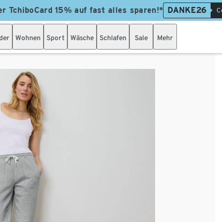
er TchiboCard 15% auf fast alles sparen!*
DANKE26
C
der
Wohnen
Sport
Wäsche
Schlafen
Sale
Mehr