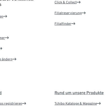
Click & Collect
.
Filialreservierung
en
Filialfinder
ner
e ändern
d
Rund um unsere Produkte
os registrieren
Tchibo Kataloge & Magazine