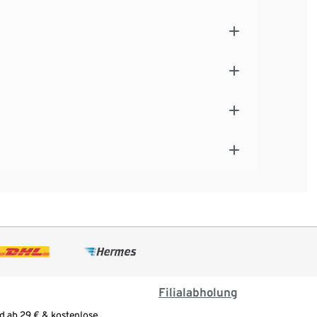
Filialabholung
d ab 29 € & kostenlose