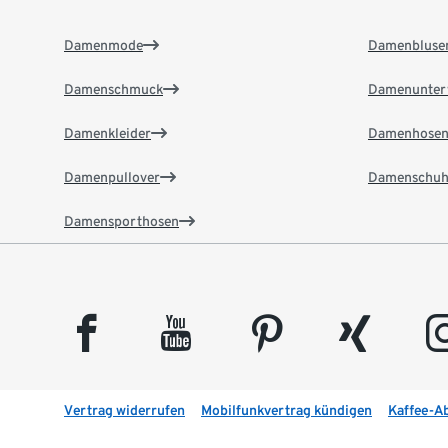
Damenmode
Damenbluse
Damenschmuck
Damenunter
Damenkleider
Damenhose
Damenpullover
Damenschuh
Damensporthosen
facebook
youtube
pinterest
xing
insta
Vertrag widerrufen
Mobilfunkvertrag kündigen
Kaffee-A