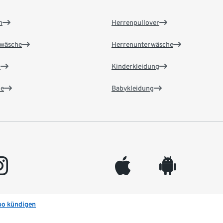
n
Herrenpullover
wäsche
Herrenunterwäsche
n
Kinderkleidung
e
Babykleidung
gram
appleinc
android
bo kündigen