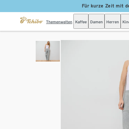
Für kurze Zeit mit d
Themenwelten
Kaffee
Damen
Herren
Kin