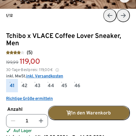
1/12
Tchibo x VLACE Coffee Lover Sneaker,
Men
(5)
119,00
199,99
30-Tage-Bestpreis:
119,00
€
inkl. MwSt.
inkl. Versandkosten
41
42
43
44
45
46
Richtige Größe ermitteln
Anzahl
In den Warenkorb
Auf Lager