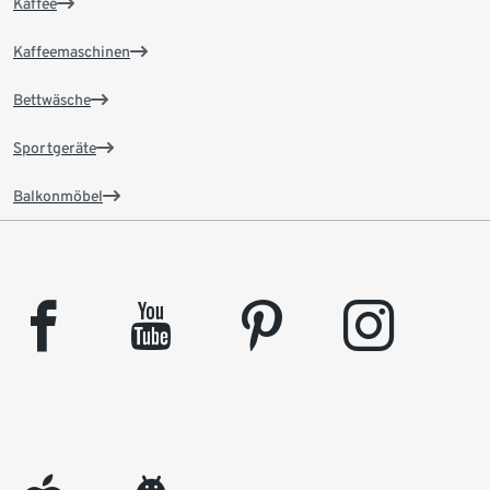
Kaffee
Kaffeemaschinen
Bettwäsche
Sportgeräte
Balkonmöbel
facebook
youtube
pinterest
instagram