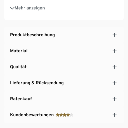
Weißes Traubenleder aus upgecycelten
Mehr anzeigen
Traubenabfällen italienischer Weingüter
Die Schuhe fallen groß aus. Wenn Sie sich unsicher
sind, nehmen Sie lieber eine Nummer kleiner
Produktbeschreibung
Material
Qualität
Lieferung & Rücksendung
Ratenkauf
Kundenbewertungen