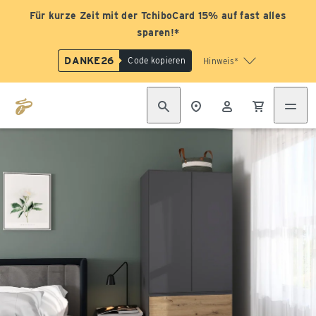
Für kurze Zeit mit der TchiboCard 15% auf fast alles
sparen!*
DANKE26
Code kopieren
Hinweis*