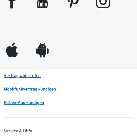
facebook
youtube
pinterest
instagram
appleinc
android
Vertrag widerrufen
Mobilfunkvertrag kündigen
Kaffee-Abo kündigen
Service & Hilfe