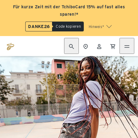
Für kurze Zeit mit der TchiboCard 15% auf fast alles
sparen!*
DANKE26
Code kopieren
Hinweis*