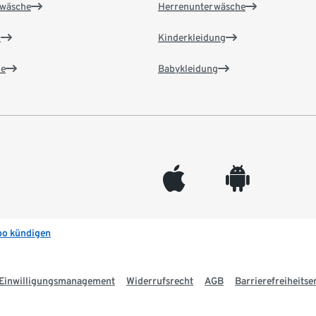
wäsche
Herrenunterwäsche
n
Kinderkleidung
e
Babykleidung
appleinc
android
bo kündigen
Einwilligungsmanagement
Widerrufsrecht
AGB
Barrierefreiheitse