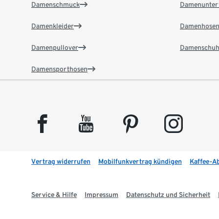
Damenschmuck
Damenunter
Damenkleider
Damenhose
Damenpullover
Damenschuh
Damensporthosen
facebook
youtube
pinterest
instagram
Vertrag widerrufen
Mobilfunkvertrag kündigen
Kaffee-A
Service & Hilfe
Impressum
Datenschutz und Sicherheit