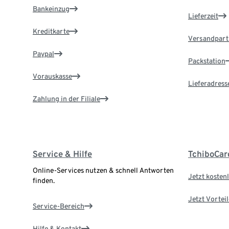
Bankeinzug
Lieferzeit
Kreditkarte
Versandpart
Paypal
Packstation
Vorauskasse
Lieferadress
Zahlung in der Filiale
Service & Hilfe
TchiboCar
Online-Services nutzen & schnell Antworten
Jetzt kostenl
finden.
Jetzt Vortei
Service-Bereich
Hilfe & Kontakt