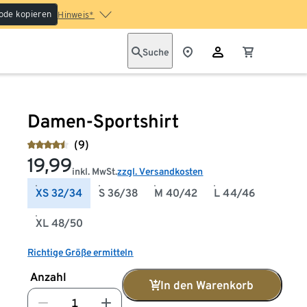
ode kopieren
Hinweis*
Suche
Damen-Sportshirt
(9)
19,99
inkl. MwSt.
zzgl. Versandkosten
XS 32/34
S 36/38
M 40/42
L 44/46
XL 48/50
Richtige Größe ermitteln
Anzahl
In den Warenkorb