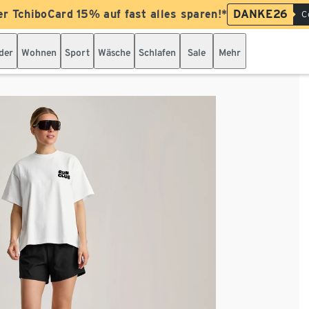
er TchiboCard 15% auf fast alles sparen!*
DANKE26
C
der
Wohnen
Sport
Wäsche
Schlafen
Sale
Mehr