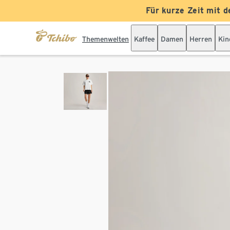
Für kurze Zeit mit d
Themenwelten
Kaffee
Damen
Herren
Kin