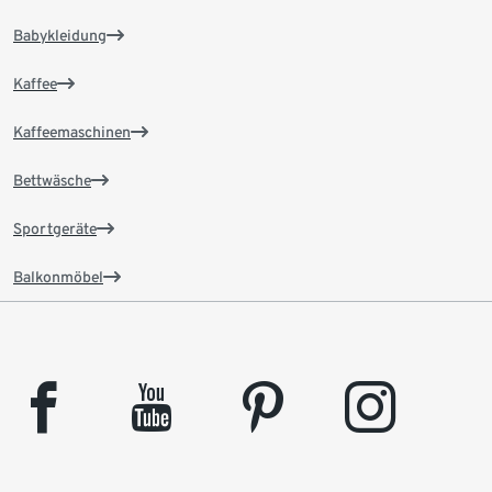
Babykleidung
Kaffee
Kaffeemaschinen
Bettwäsche
Sportgeräte
Balkonmöbel
facebook
youtube
pinterest
instagram