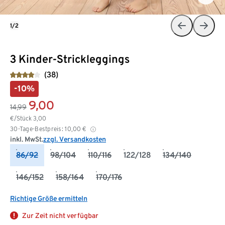
1/2
3 Kinder-Strickleggings
(38)
-10%
9,00
14,99
€/Stück
3,00
30-Tage-Bestpreis:
10,00
€
inkl. MwSt.
zzgl. Versandkosten
86/92
98/104
110/116
122/128
134/140
146/152
158/164
170/176
Richtige Größe ermitteln
Zur Zeit nicht verfügbar