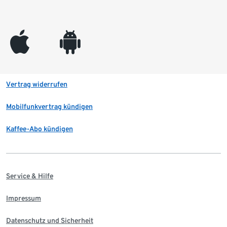
appleinc
android
Vertrag widerrufen
Mobilfunkvertrag kündigen
Kaffee-Abo kündigen
Service & Hilfe
Impressum
Datenschutz und Sicherheit