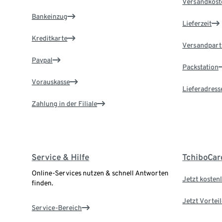
Versandkost
Bankeinzug
Lieferzeit
Kreditkarte
Versandpart
Paypal
Packstation
Vorauskasse
Lieferadress
Zahlung in der Filiale
Service & Hilfe
TchiboCar
Online-Services nutzen & schnell Antworten
Jetzt kostenl
finden.
Jetzt Vortei
Service-Bereich