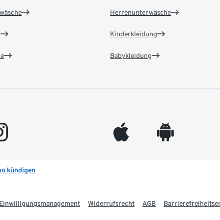
wäsche
Herrenunterwäsche
n
Kinderkleidung
e
Babykleidung
gram
appleinc
android
bo kündigen
Einwilligungsmanagement
Widerrufsrecht
AGB
Barrierefreiheitse