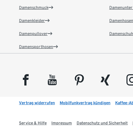
Damenschmuck
Damenunter
Damenkleider
Damenhose
Damenpullover
Damenschuh
Damensporthosen
facebook
youtube
pinterest
xing
insta
Vertrag widerrufen
Mobilfunkvertrag kündigen
Kaffee-A
Service & Hilfe
Impressum
Datenschutz und Sicherheit