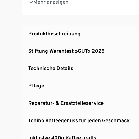
Mehr anzeigen
1,4 l Wassertank, frei zugänglich & von mehr
Küchenoberschränke
Platzsparendes Design: nur 18 cm breit
Kaffeestärke anpassen dank Intense+ Techn
Produktbeschreibung
GRATIS Kaffee
Stiftung Warentest »GUT« 2025
Technische Details
Pflege
Reparatur- & Ersatzteileservice
Tchibo Kaffeegenuss für jeden Geschmack
Inklusive 400g Kaffee gratis