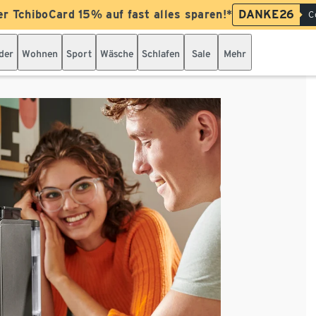
er TchiboCard 15% auf fast alles sparen!*
DANKE26
C
der
Wohnen
Sport
Wäsche
Schlafen
Sale
Mehr