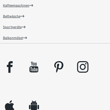
Kaffeemaschinen
Bettwäsche
Sportgeräte
Balkonmöbel
facebook
youtube
pinterest
instagram
appleinc
android