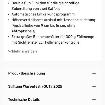
Double Cup Funktion für die gleichzeitige
Zubereitung von zwei Kaffees​
Automatisches Entkalkungsprogramm
Höhenverstellbarer Auslauf mit Tassenbeleuchtung
(Auslaufhöhe von 9 cm bis 16 cm, ohne
Abtropfschale)
Extra großer Bohnenbehälter für 300 g Füllmenge
mit Sichtfenster zur Füllmengenkontrolle
Programmierbare Getränkemenge von 25 bis 250
Mehr anzeigen
ml
1,4 l Wassertank, frei zugänglich & von mehreren
Seiten entnehmbar, passt unter
Küchenoberschränke
Produktbeschreibung
Platzsparendes Design: nur 18 cm breit
Kaffeestärke anpassen dank Intense+ Technologie
Stiftung Warentest »GUT« 2025
GRATIS Kaffee
Technische Details