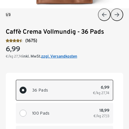
1/3
Caffè Crema Vollmundig - 36 Pads
(1675)
6,99
inkl. MwSt.
zzgl. Versandkosten
€/kg
27,74
6,99
36 Pads
€/kg
27,74
18,99
100 Pads
€/kg
27,13