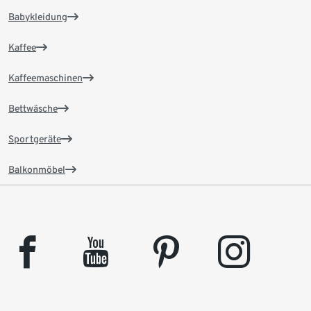
Babykleidung
Kaffee
Kaffeemaschinen
Bettwäsche
Sportgeräte
Balkonmöbel
facebook
youtube
pinterest
instagram