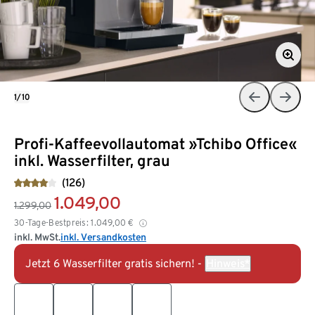
1/10
Profi-Kaffeevollautomat »Tchibo Office«
inkl. Wasserfilter, grau
(126)
1.049,00
1.299,00
30-Tage-Bestpreis:
1.049,00
€
inkl. MwSt.
inkl. Versandkosten
Jetzt 6 Wasserfilter gratis sichern! -
Hinweis*