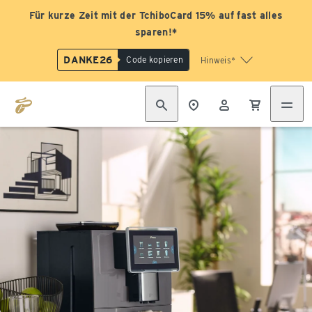
Für kurze Zeit mit der TchiboCard 15% auf fast alles
sparen!*
DANKE26
Code kopieren
Hinweis*