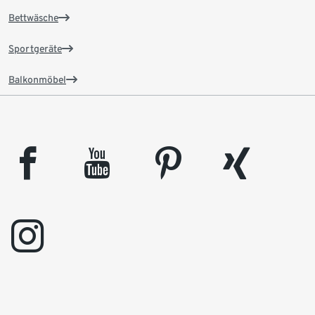
Bettwäsche
Sportgeräte
Balkonmöbel
facebook
youtube
pinterest
xing
instagram