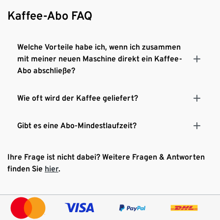
Kaffee-Abo nach Bedarf - frisch geliefert, flexibel
Kaffee-Abo FAQ
anpassbar:
Mit dem Tchibo Kaffee-Abo erhalten Sie
Ihre Lieblingsbohnen regelmäßig und
versandkostenfrei geliefert. Menge, Sorte und
Welche Vorteile habe ich, wenn ich zusammen
Intervall sind individuell anpassbar.
mit meiner neuen Maschine direkt ein Kaffee-
Abo abschließe?
Wie oft wird der Kaffee geliefert?
Gibt es eine Abo-Mindestlaufzeit?
Ihre Frage ist nicht dabei? Weitere Fragen & Antworten
finden Sie
hier
.